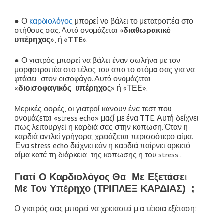
καρδιολογος αθηνα, καρδιολογος ακροπολη
● Ο
καρδιολόγος
μπορεί να βάλει το μετατροπέα στο
στήθους σας. Αυτό ονομάζεται «
διαθωρακικό
υπέρηχος
», ή «
TTE
».
● Ο γιατρός μπορεί να βάλει έναν σωλήνα με τον
μορφοτροπέα στο τέλος του απο το στόμα σας για να
φτάσει στον οισοφάγο. Αυτό ονομάζεται
«
διοισοφαγικός υπέρηχος
» ή «ΤΕΕ».
Μερικές φορές, οι γιατροί κάνουν ένα τεστ που
ονομάζεται «stress echo» μαζί με ένα TTE. Αυτή δείχνει
πως λειτουργεί η καρδιά σας στην κόπωση. Όταν η
καρδιά αντλεί γρήγορα, χρειάζεται περισσότερο αίμα.
Ένα stress echo δείχνει εάν η καρδιά παίρνει αρκετό
αίμα κατά τη διάρκεια της κοπωσης η του stress .
Γιατί Ο Καρδιολόγος Θα Με Εξετάσει
Με Τον Υπέρηχο (ΤΡΙΠΛΕΞ ΚΑΡΔΙΑΣ) ;
Ο γιατρός σας μπορεί να χρειαστεί μια τέτοια εξέταση: