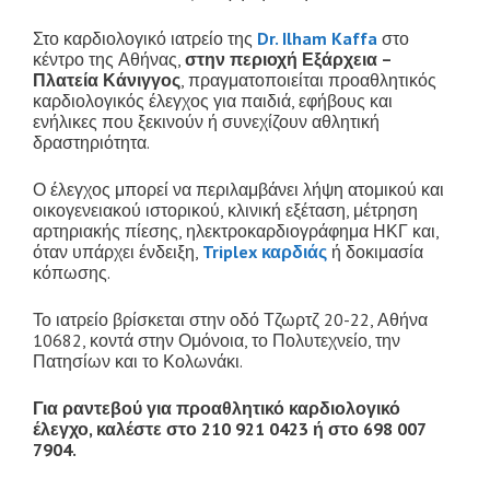
Στο καρδιολογικό ιατρείο της
Dr. Ilham Kaffa
στο
κέντρο της Αθήνας,
στην περιοχή Εξάρχεια –
Πλατεία Κάνιγγος
, πραγματοποιείται προαθλητικός
καρδιολογικός έλεγχος για παιδιά, εφήβους και
ενήλικες που ξεκινούν ή συνεχίζουν αθλητική
δραστηριότητα.
Ο έλεγχος μπορεί να περιλαμβάνει λήψη ατομικού και
οικογενειακού ιστορικού, κλινική εξέταση, μέτρηση
αρτηριακής πίεσης, ηλεκτροκαρδιογράφημα ΗΚΓ και,
όταν υπάρχει ένδειξη,
Triplex καρδιάς
ή δοκιμασία
κόπωσης.
Το ιατρείο βρίσκεται στην οδό Τζωρτζ 20-22, Αθήνα
10682, κοντά στην Ομόνοια, το Πολυτεχνείο, την
Πατησίων και το Κολωνάκι.
Για ραντεβού για προαθλητικό καρδιολογικό
έλεγχο, καλέστε στο 210 921 0423 ή στο 698 007
7904.