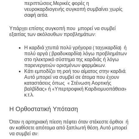
περιπτώσεις.Μερικές φορές η
νευροκαρδιογενής συγκοπή συμβαίνει χωρίς
σαφή αιτία.
Υπάρχει επίσης συγκοπή που μπορεί να συμβεί
εξαιτίας των ακόλουθων προβλημάτων:
Η καρδιά χτυπά πολύ γρήγορα ( ταχυκαρδία) ή
πολύ αργά ( βραδυκαρδία) λόγω προβλημάτων
στο ηλεκτρικό σύστημα της καρδιάς ή λόγω
παρενεργειών ορισμένων φαρμάκων.
Κάτι εμποδίζει τη ροή του αίματος στην καρδιά.
Αυτό μπορεί να συμβεί σε άτομα που έχουν
καταστάσεις όπως « Στένωση Αορτικής
βαλβίδας» ή «Υπερτροφική Καρδιομυοπάθεια»
κ.τ.λ.
Η Ορθοστατική Υπόταση
Όταν η αρτηριακή πίεση πέφτει όταν στέκεστε όρθιοι ή
αν καθίσετε απότομα από ξαπλωτή θέση. Αυτό μπορεί
να συμβεί αν: