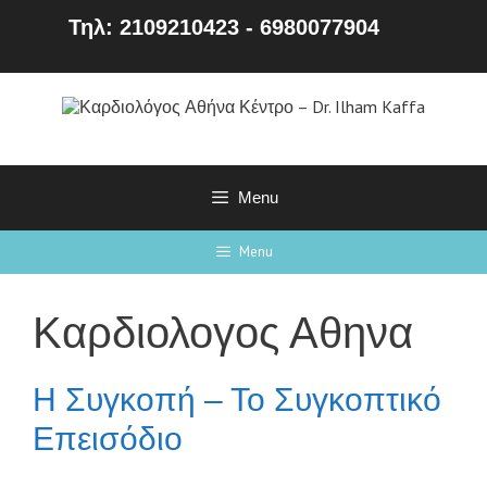
Τηλ: 2109210423 - 6980077904
Menu
Menu
Καρδιολογος Αθηνα
Η Συγκοπή – Το Συγκοπτικό
Επεισόδιο