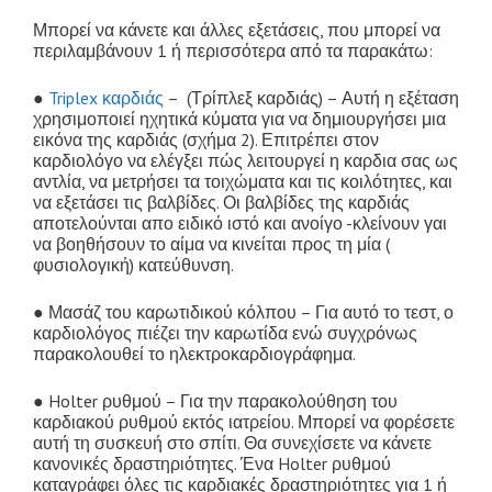
Μπορεί να κάνετε και άλλες εξετάσεις, που μπορεί να
περιλαμβάνουν 1 ή περισσότερα από τα παρακάτω:
●
Triplex καρδιάς
– (Τρίπλεξ καρδιάς) – Αυτή η εξέταση
χρησιμοποιεί ηχητικά κύματα για να δημιουργήσει μια
εικόνα της καρδιάς (σχήμα 2). Επιτρέπει στον
καρδιολόγο να ελέγξει πώς λειτουργεί η καρδια σας ως
αντλία, να μετρήσει τα τοιχώματα και τις κοιλότητες, και
να εξετάσει τις βαλβίδες. Οι βαλβίδες της καρδιάς
αποτελούνται απο ειδικό ιστό και ανοίγο -κλείνουν γαι
να βοηθήσουν το αίμα να κινείται προς τη μία (
φυσιολογική) κατεύθυνση.
● Μασάζ του καρωτιδικού κόλπου – Για αυτό το τεστ, ο
καρδιολόγος πιέζει την καρωτίδα ενώ συγχρόνως
παρακολουθεί το ηλεκτροκαρδιογράφημα.
● Holter ρυθμού – Για την παρακολούθηση του
καρδιακού ρυθμού εκτός ιατρείου. Μπορεί να φορέσετε
αυτή τη συσκευή στο σπίτι. Θα συνεχίσετε να κάνετε
κανονικές δραστηριότητες. Ένα Holter ρυθμού
καταγράφει όλες τις καρδιακές δραστηριότητες για 1 ή