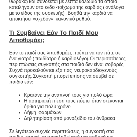
θώρακα) και συνδέεται με λεπτά καλώδια τα οποία
καταλήγουν στο ενδο -τοίχωμα της καρδιάς ( ανάλογα
με το είδος της συσκευής) . Βοηθά την καρδιά να
αποκτήσει «σχεδόν» κανονικό ρυθμό.
Τι Συμβαίνει Εάν Το Παιδί Μου
Λιποθυμάει;
Εάν το παιδί σας λιποθυμάει, πρέπει να τον πάτε σε
ένα γιατρό ( παιδίατρο ή καρδιολόγο). Οι περισσότερες
περιπτώσεις συγκοπής στα παιδιά δεν είναι σοβαρές.
Συχνά προκαλούνται εξαιτίας νευροκαρδιογενούς
συγκοπής. Συγκοπή μπορεί επίσης να συμβεί σε
παιδιά εάν:
Κρατάνε την αναπνοή τους για πολύ ώρα.
Η αρτηριακή πίεση τους πέφτει όταν στέκονται
όρθια για πολύ χρόνο.
Λήψη φαρμάκων
Δηλητηρίαση από μονοξείδιο του άνθρακα
Σε λιγότερο συχνές περιπτώσεις, η συγκοπή στα
παιδιά μπορεί να προκληθεί από μια σοβαρή και