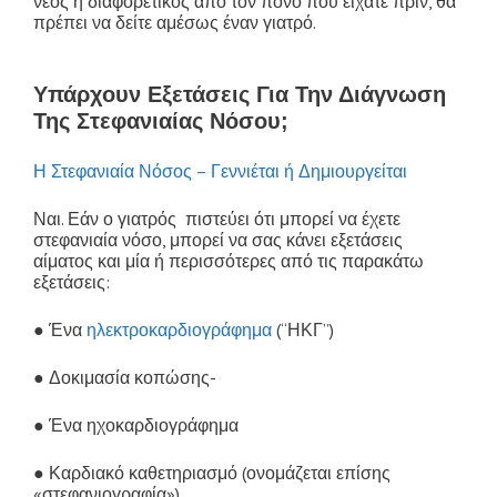
νέος ή διαφορετικός από τον πόνο που είχατε πριν, θα
πρέπει να δείτε αμέσως έναν γιατρό.
καρδιολογος
ακροπολη, καρδιολογος Αθηνα
Υπάρχουν Εξετάσεις Για Την Διάγνωση
Της Στεφανιαίας Νόσου;
Η Στεφανιαία Νόσος – Γεννιέται ή Δημιουργείται
Ναι. Εάν ο γιατρός πιστεύει ότι μπορεί να έχετε
στεφανιαία νόσο, μπορεί να σας κάνει εξετάσεις
αίματος και μία ή περισσότερες από τις παρακάτω
εξετάσεις:
● Ένα
ηλεκτροκαρδιογράφημα
(“ΗΚΓ”)
● Δοκιμασία κοπώσης-
● Ένα ηχοκαρδιογράφημα
● Καρδιακό καθετηριασμό (ονομάζεται επίσης
«στεφανιογραφία»)