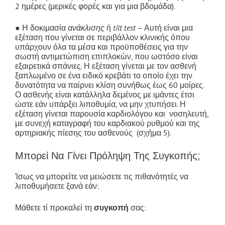
2 ημέρες (μερικές φορές και για μια βδομάδα).
● Η δοκιμασία
ανάκλισης
ή
tilt
test
– Αυτή είναι μια
εξέταση που γίνεται σε περιβάλλον κλινικής όπου
υπάρχουν όλα τα μέσα και προϋποθέσεις για την
σωστή αντιμετώπιση επιπλοκών, που ωστόσο είναι
εξαιρετικά σπάνιες. Η εξέταση γίνεται με τον ασθενή
ξαπλωμένο σε ένα ειδικό κρεβάτι το οποίο έχει την
δυνατότητα να παίρνει κλίση συνήθως έως 60 μοίρες.
Ο ασθενής είναι κατάλληλα δεμένος με ιμάντες έτσι
ώστε εάν υπάρξει λιποθυμία, να μην χτυπήσει. Η
εξέταση γίνεται παρουσία καρδιολόγου και νοσηλευτή,
με συνεχή καταγραφή του καρδιακού ρυθμού και της
αρτηριακής πίεσης του ασθενούς (σχήμα 5).
Μπορεί Να Γίνει Πρόληψη Της Συγκοπής;
Ίσως να μπορείτε να μειώσετε τις πιθανότητές να
λιποθυμήσετε ξανά εάν:
Μάθετε τί προκαλεί τη
συγκοπή
σας: