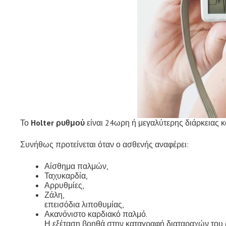
Το
Holter ρυθμού
είναι 24ωρη ή μεγαλύτερης διάρκειας 
Συνήθως προτείνεται όταν ο ασθενής αναφέρει:
Αίσθημα παλμών,
Ταχυκαρδία,
Αρρυθμίες,
Ζάλη,
επεισόδια λιποθυμίας,
Ακανόνιστο καρδιακό παλμό.
Η εξέταση βοηθά στην καταγραφή διαταραχών του 