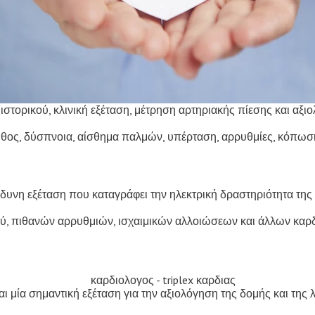
ιστορικού, κλινική εξέταση, μέτρηση αρτηριακής πίεσης και α
ήθος, δύσπνοια, αίσθημα παλμών, υπέρταση, αρρυθμίες, κόπωση
ώδυνη εξέταση που καταγράφει την ηλεκτρική δραστηριότητα της 
μού, πιθανών αρρυθμιών, ισχαιμικών αλλοιώσεων και άλλων καρ
αι μία σημαντική εξέταση για την αξιολόγηση της δομής και της λ