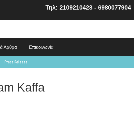
Τηλ: 2109210423 - 6980077904
κά Άρθρα
Επικοινωνία
Press Release
ham Kaffa