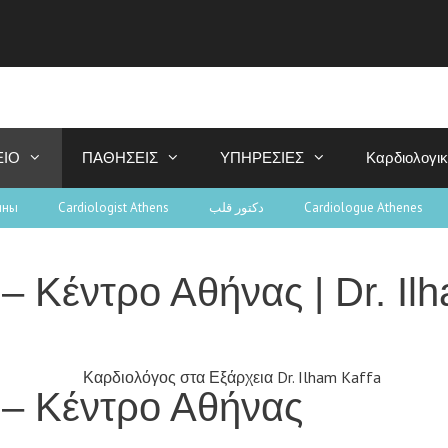
ΕΙΟ
ΠΑΘΗΣΕΙΣ
ΥΠΗΡΕΣΙΕΣ
Καρδιολογι
ины
Cardiologist Athens
دكتور قلب
Cardiologue Athenes
– Κέντρο Αθήνας | Dr. Il
 – Κέντρο Αθήνας