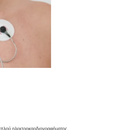
 απλού ηλεκτροκαρδιογραφήματος.