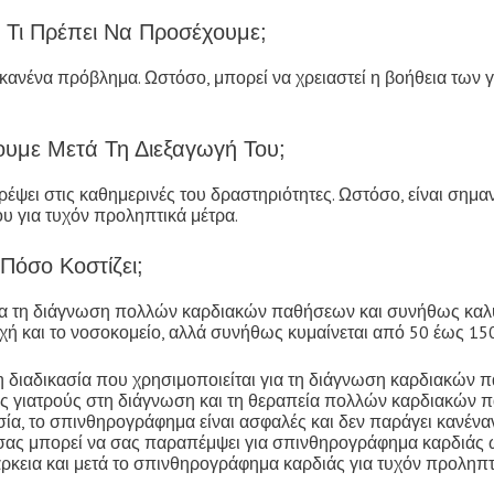
 Τι Πρέπει Να Προσέχουμε;
νένα πρόβλημα. Ωστόσο, μπορεί να χρειαστεί η βοήθεια των γο
ουμε Μετά Τη Διεξαγωγή Του;
έψει στις καθημερινές του δραστηριότητες. Ωστόσο, είναι σημα
ου για τυχόν προληπτικά μέτρα.
Πόσο Κοστίζει;
για τη διάγνωση πολλών καρδιακών παθήσεων και συνήθως καλύ
χή και το νοσοκομείο, αλλά συνήθως κυμαίνεται από 50 έως 15
η διαδικασία που χρησιμοποιείται για τη διάγνωση καρδιακών
υς γιατρούς στη διάγνωση και τη θεραπεία πολλών καρδιακών 
ασία, το σπινθηρογράφημα είναι ασφαλές και δεν παράγει κανέναν
ας μπορεί να σας παραπέμψει για σπινθηρογράφημα καρδιάς ως
ιάρκεια και μετά το σπινθηρογράφημα καρδιάς για τυχόν προληπτ