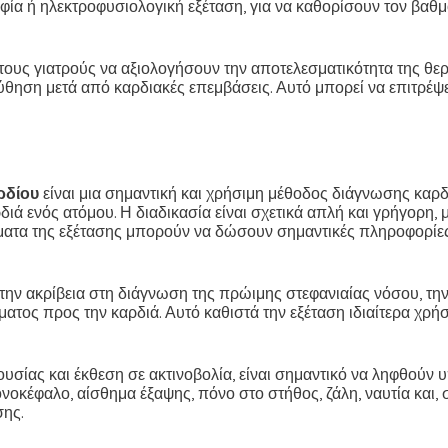
αφία ή ηλεκτροφυσιολογική εξέταση, για να καθορίσουν τον βα
ους γιατρούς να αξιολογήσουν την αποτελεσματικότητα της θε
θηση μετά από καρδιακές επεμβάσεις. Αυτό μπορεί να επιτρέψε
ρδίου
είναι μια σημαντική και χρήσιμη μέθοδος διάγνωσης καρ
ά ενός ατόμου. Η διαδικασία είναι σχετικά απλή και γρήγορη, με
σματα της εξέτασης μπορούν να δώσουν σημαντικές πληροφορίες 
ην ακρίβεια στη διάγνωση της πρώιμης στεφανιαίας νόσου, την
ματος προς την καρδιά. Αυτό καθιστά την εξέταση ιδιαίτερα χρ
σίας και έκθεση σε ακτινοβολία, είναι σημαντικό να ληφθούν υ
οκέφαλο, αίσθημα έξαψης, πόνο στο στήθος, ζάλη, ναυτία και, 
σης.