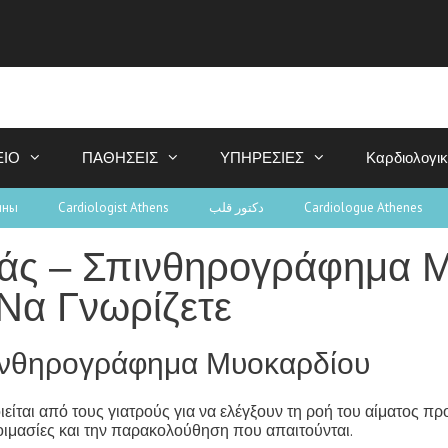
ΕΙΟ
ΠΑΘΗΣΕΙΣ
ΥΠΗΡΕΣΙΕΣ
Καρδιολογι
ины
Cardiologist Athens
دكتور قلب
Cardiologue Athenes
άς – Σπινθηρογράφημα 
 Να Γνωρίζετε
ινθηρογράφημα Μυοκαρδίου
ίται από τους γιατρούς για να ελέγξουν τη ροή του αίματος προ
ετοιμασίες και την παρακολούθηση που απαιτούνται.