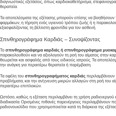
διαγνωστικές εξετάσεις, όπως καρδιοκαθετήρισμα, στεφανιογρ
θεραπεία.
Τα αποτελέσματα της εξέτασης μπορούν επίσης να βοηθήσουν τ
φαρμάκων, η τήρηση ενός υγιεινού τρόπου ζωής ή η παρακολού
εξασφαλίζοντας τη βέλτιστη φροντίδα για τον ασθενή.
Σπινθηρογράφημα Καρδιάς – Συνοψίζοντας
Το
σπινθηρογράφημα καρδιάς ή σπινθηρογράφημα μυοκα
παρακολουθούν και να αξιολογούν τη ροή του αίματος στην καρδι
θεωρείται και ασφαλής από τους ειδικούς ιατρούς. Τα αποτελέ
την ανάγκη για περαιτέρω θεραπεία ή παρέμβαση.
Τα οφέλη του
σπινθηρογραφήματος καρδιάς
περιλαμβάνουν τ
προβλήματα, και την ανίχνευση μικρών αλλαγών στη ροή του αί
περαιτέρω επιπλοκών.
Ωστόσο, καθώς η εξέταση περιλαμβάνει τη χρήση ραδιενεργού ου
διαδικασία. Ορισμένες πιθανές παρενέργειες περιλαμβάνουν πον
ραδιονουκλίδιο που χρησιμοποιείται κατά τη διάρκεια της εξέτα