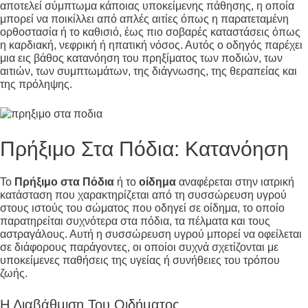
αποτελεί σύμπτωμα κάποιας υποκείμενης πάθησης, η οποία
μπορεί να ποικίλλει από απλές αιτίες όπως η παρατεταμένη
ορθοστασία ή το καθισιό, έως πιο σοβαρές καταστάσεις όπως
η καρδιακή, νεφρική ή ηπατική νόσος. Αυτός ο οδηγός παρέχει
μια εις βάθος κατανόηση του πρηξίματος των ποδιών, των
αιτιών, των συμπτωμάτων, της διάγνωσης, της θεραπείας και
της πρόληψης.
Πρήξιμο Στα Πόδια: Κατανόηση
Το
Πρήξιμο στα Πόδια
ή το
οίδημα
αναφέρεται στην ιατρική
κατάσταση που χαρακτηρίζεται από τη συσσώρευση υγρού
στους ιστούς του σώματος που οδηγεί σε οίδημα, το οποίο
παρατηρείται συχνότερα στα πόδια, τα πέλματα και τους
αστραγάλους. Αυτή η συσσώρευση υγρού μπορεί να οφείλεται
σε διάφορους παράγοντες, οι οποίοι συχνά σχετίζονται με
υποκείμενες παθήσεις της υγείας ή συνήθειες του τρόπου
ζωής.
Η Διαβάθμιση Του Οιδήματος