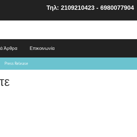
Τηλ: 2109210423 - 6980077904
κά Άρθρα
Επικοινωνία
Press Release
τε