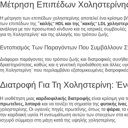
Μέτρηση Επιπέδων Χοληστερίνης: 
Η μέτρηση των επιπέδων χοληστερίνης αποτελεί ένα κρίσιμο βήμ
των επιπέδων της
“καλής” HDL και της “κακής” LDL χοληστερ
ανάλογα με τον προσωπικό κίνδυνο και τις ιατρικές συμβουλές
για τη Χοληστερίνη” και της αλλαγής του τρόπου ζωής.
Εντοπισμός Των Παραγόντων Που Συμβάλλουν Στ
Διάφοροι παράγοντες του τρόπου ζωής και διατροφικές συνήθ
δραστηριότητας, καθώς και η γενετική προδιάθεση και άλλες υ
τη Χοληστερίνη” που περιλαμβάνει εξατομικευμένες διατροφικές
Διατροφή Για Τη Χοληστερίνη: Έ
Η υιοθέτηση μιας
καρδιοφιλικής διατροφής
είναι κρίσιμη για 
πρωτεΐνες, λιπαρά
και να τονίζει τη σημασία της
φυτικής ίνας
χοληστερίνης. Οι υγιεινές πηγές πρωτεΐνης, όπως τα
ψάρια
, τα
την καρδιακή υγεία. Η ενσωμάτωση αυτών των στοιχείων στα κα
ισχυρό σύμμαχο στη μάχη κατά της υψηλής χοληστερίνης.