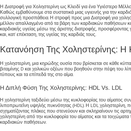
Η Διατροφή για Χοληστερίνη ως Κλειδί για ένα Υγιέστερο Μέλλ
Καθώς εμβαθύνουμε στα συστατικά μιας υγιεινής για την καρδιά
συλλογική προσπάθεια. Η στροφή προς μια Διατροφή για χοληστ
μέλλον απαλλαγμένο από τα βάρη των καρδιακών παθήσεων και 
καρδιακής υγείας μέσω της άριστης διατροφής, προσφέροντας 
και, κατ’ επέκταση, της υγείας της καρδιάς τους.
Κατανόηση Της Χοληστερίνης: Η 
Η χοληστερίνη, μια κηρώδης ουσία που βρίσκεται σε κάθε κύττ
βιταμίνης D και χολικών οξέων που βοηθούν στην πέψη του λίπο
τύπους και τα επίπεδά της στο αίμα.
Η Διπλή Φύση Της Χοληστερίνης: HDL Vs. LDL
Η χοληστερίνη ταξιδεύει μέσω της κυκλοφορίας του αίματος συ
λιποπρωτεΐνη υψηλής πυκνότητας (HDL). Η LDL χοληστερίνη, π
σχηματίζοντας πλάκες που στενεύουν και σκληραίνουν τις αρτη
χοληστερίνη από την κυκλοφορία του αίματος και τα τοιχώματα
καρδιακών παθήσεων.