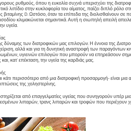
ήγορους ρυθμούς, όπου η ευκολία συχνά υπερισχύει της διατρο
τικό λιπίδιο στην κυκλοφορία του αίματος, παίζει διπλό ρόλο στ
βιταμίνης D. Ωστόσο, όταν τα επίπεδα της διολισθαίνουν σε πο
ισοδίου κλιμακώνεται σημαντικά. Αυτή η σιωπηλή απειλή απει
ην υγεία.
ίας
 της δύναμης των διατροφικών μας επιλογών. Η έννοια της Διατρ
είριση, αλλά και για τη δυνητική αναστροφή των παραγόντων κι
ωμένων, υγιεινών επιλογών που μπορούν να επηρεάσουν σημαντι
ι, κατ’ επέκταση, την υγεία της καρδιάς μας.
ωής
ναι κάτι περισσότερο από μια διατροφική προσαρμογή- είναι μι
ιπτώσεις της χοληστερίνης.
οστηρίζεται από επαγγελματίες υγείας που συνηγορούν υπέρ μια
εσμένων λιπαρών, τρανς λιπαρών και τροφών που περιέχουν χο