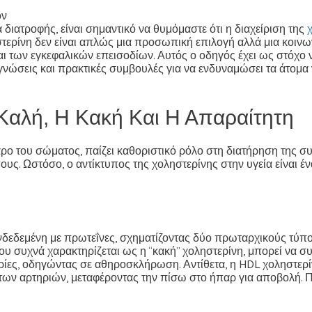
ον
 διατροφής, είναι σημαντικό να θυμόμαστε ότι η διαχείριση της
ερίνη δεν είναι απλώς μια προσωπική επιλογή αλλά μια κοινωνι
των εγκεφαλικών επεισοδίων. Αυτός ο οδηγός έχει ως στόχο να
γνώσεις και πρακτικές συμβουλές για να ενδυναμώσει τα άτομα
Καλή, Η Κακή Και Η Απαραίτητη
αρο του σώματος, παίζει καθοριστικό ρόλο στη διατήρηση της 
υς. Ωστόσο, ο αντίκτυπος της χοληστερίνης στην υγεία είναι έ
νδεδεμένη με πρωτεΐνες, σχηματίζοντας δύο πρωταρχικούς τύπο
ου συχνά χαρακτηρίζεται ως η “κακή” χοληστερίνη, μπορεί να 
ρίες, οδηγώντας σε αθηροσκλήρωση. Αντίθετα, η HDL χοληστερί
 των αρτηριών, μεταφέροντας την πίσω στο ήπαρ για αποβολή. Π