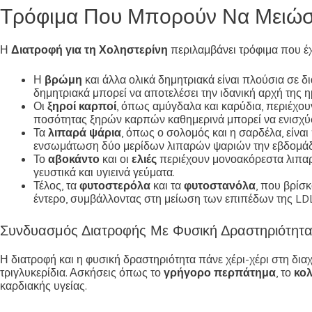
Τρόφιμα Που Μπορούν Να Μειώσο
Η
Διατροφή για τη Χοληστερίνη
περιλαμβάνει τρόφιμα που έχ
Η
βρώμη
και άλλα ολικά δημητριακά είναι πλούσια σε δ
δημητριακά μπορεί να αποτελέσει την ιδανική αρχή της η
Οι
ξηροί καρποί
, όπως αμύγδαλα και καρύδια, περιέχου
ποσότητας ξηρών καρπών καθημερινά μπορεί να ενισχύσε
Τα
λιπαρά ψάρια
, όπως ο σολομός και η σαρδέλα, είναι
ενσωμάτωση δύο μερίδων λιπαρών ψαριών την εβδομάδα 
Το
αβοκάντο
και οι
ελιές
περιέχουν μονοακόρεστα λιπαρ
γευστικά και υγιεινά γεύματα.
Τέλος, τα
φυτοστερόλα
και τα
φυτοστανόλα
, που βρίσ
έντερο, συμβάλλοντας στη μείωση των επιπέδων της LDL
Συνδυασμός Διατροφής Με Φυσική Δραστηριότητα
Η διατροφή και η φυσική δραστηριότητα πάνε χέρι-χέρι στη διαχ
τριγλυκερίδια. Ασκήσεις όπως το
γρήγορο περπάτημα
, το
κο
καρδιακής υγείας.