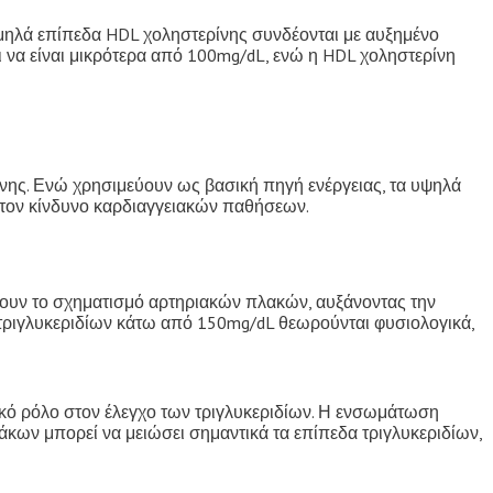
αμηλά επίπεδα HDL χοληστερίνης συνδέονται με αυξημένο
ι να είναι μικρότερα από 100mg/dL, ενώ η HDL χοληστερίνη
ρίνης. Ενώ χρησιμεύουν ως βασική πηγή ενέργειας, τα υψηλά
 τον κίνδυνο καρδιαγγειακών παθήσεων.
νουν το σχηματισμό αρτηριακών πλακών, αυξάνοντας την
 τριγλυκεριδίων κάτω από 150mg/dL θεωρούνται φυσιολογικά,
ικό ρόλο στον έλεγχο των τριγλυκεριδίων. Η ενσωμάτωση
κων μπορεί να μειώσει σημαντικά τα επίπεδα τριγλυκεριδίων,