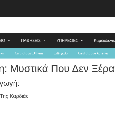
ΕΙΟ
ΠΑΘΗΣΕΙΣ
ΥΠΗΡΕΣΙΕΣ
Καρδιολογι
ины
Cardiologist Athens
دكتور قلب
Cardiologue Athenes
η: Μυστικά Που Δεν Ξέρα
αγωγή:
 Της Καρδιάς