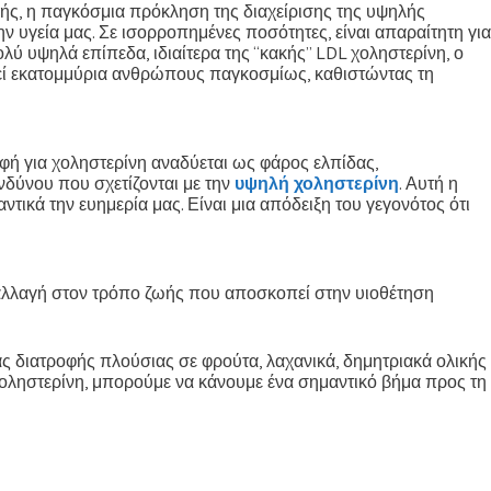
φής, η παγκόσμια πρόκληση της διαχείρισης της υψηλής
ην υγεία μας. Σε ισορροπημένες ποσότητες, είναι απαραίτητη για
λύ υψηλά επίπεδα, ιδιαίτερα της “κακής” LDL χοληστερίνη, ο
λεί εκατομμύρια ανθρώπους παγκοσμίως, καθιστώντας τη
οφή για χοληστερίνη αναδύεται ως φάρος ελπίδας,
νδύνου που σχετίζονται με την
υψηλή χοληστερίνη
. Αυτή η
κά την ευημερία μας. Είναι μια απόδειξη του γεγονότος ότι
α αλλαγή στον τρόπο ζωής που αποσκοπεί στην υιοθέτηση
ς διατροφής πλούσιας σε φρούτα, λαχανικά, δημητριακά ολικής
ληστερίνη, μπορούμε να κάνουμε ένα σημαντικό βήμα προς τη