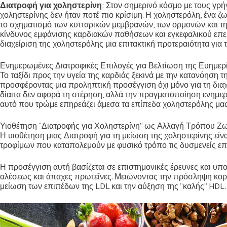
Διατροφή για χοληστερίνη
: Στον σημερινό κόσμο με τους γρ
χοληστερίνης δεν ήταν ποτέ πιο κρίσιμη. Η χοληστερόλη, ένα ζω
το σχηματισμό των κυτταρικών μεμβρανών, των ορμονών και της 
κίνδυνος εμφάνισης καρδιακών παθήσεων και εγκεφαλικού επε
διαχείριση της χοληστερόλης μια επιτακτική προτεραιότητα για τ
Ενημερωμένες Διατροφικές Επιλογές για Βελτίωση της Ευημερ
Το ταξίδι προς την υγεία της καρδιάς ξεκινά με την κατανόηση
προσφέροντας μια προληπτική προσέγγιση όχι μόνο για τη διαχ
δίαιτα δεν αφορά τη στέρηση, αλλά την πραγματοποίηση ενημερ
αυτό που τρώμε επηρεάζει άμεσα τα επίπεδα χοληστερόλης μας κα
Υιοθέτηση “Διατροφής για Χοληστερίνη” ως Αλλαγή Τρόπου Ζ
Η υιοθέτηση μιας Διατροφή για τη μείωση της χοληστερίνης εί
τροφίμων που καταπολεμούν με φυσικό τρόπο τις δυσμενείς επ
Η προσέγγιση αυτή βασίζεται σε επιστημονικές έρευνες και υπ
αλέσεως και άπαχες πρωτεΐνες. Μειώνοντας την πρόσληψη κορ
μείωση των επιπέδων της LDL και την αύξηση της “καλής” HDL.