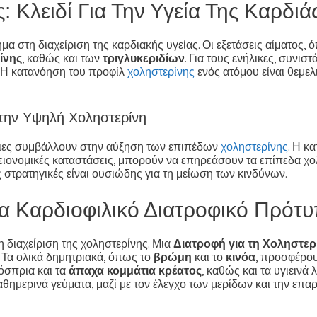
Κλειδί Για Την Υγεία Της Καρδιά
α στη διαχείριση της καρδιακής υγείας. Οι εξετάσεις αίματος, 
ίνης
, καθώς και των
τριγλυκεριδίων
. Για τους ενήλικες, συνισ
. Η κατανόηση του προφίλ
χοληστερίνης
ενός ατόμου είναι θεμελ
ην Υψηλή Χοληστερίνη
ειες συμβάλλουν στην αύξηση των επιπέδων
χοληστερίνης
. Η κ
γειονομικές καταστάσεις, μπορούν να επηρεάσουν τα επίπεδα χο
 στρατηγικές είναι ουσιώδης για τη μείωση των κινδύνων.
να Καρδιοφιλικό Διατροφικό Πρότ
τη διαχείριση της χοληστερίνης. Μια
Διατροφή για τη Χοληστερ
. Τα ολικά δημητριακά, όπως το
βρώμη
και το
κινόα
, προσφέρου
 όσπρια και τα
άπαχα κομμάτια κρέατος
, καθώς και τα υγιεινά
θημερινά γεύματα, μαζί με τον έλεγχο των μερίδων και την επα