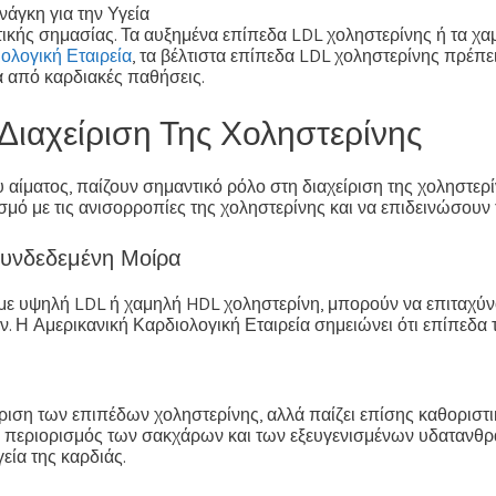
άγκη για την Υγεία
ωτικής σημασίας. Τα αυξημένα επίπεδα LDL χοληστερίνης ή τα χ
ολογική Εταιρεία
, τα βέλτιστα επίπεδα LDL χοληστερίνης πρέπε
α από καρδιακές παθήσεις.
Διαχείριση Της Χοληστερίνης
υ αίματος, παίζουν σημαντικό ρόλο στη διαχείριση της χοληστε
μό με τις ανισορροπίες της χοληστερίνης και να επιδεινώσουν
 Συνδεδεμένη Μοίρα
ι με υψηλή LDL ή χαμηλή HDL χοληστερίνη, μπορούν να επιταχύ
 Η Αμερικανική Καρδιολογική Εταιρεία σημειώνει ότι επίπεδα
ίριση των επιπέδων χοληστερίνης, αλλά παίζει επίσης καθοριστ
ο περιορισμός των σακχάρων και των εξευγενισμένων υδατανθρά
εία της καρδιάς.