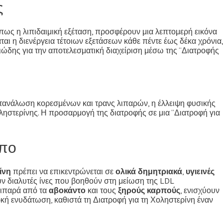
ς
όπως η λιπιδαιμική εξέταση, προσφέρουν μια λεπτομερή εικόνα
τάται η διενέργεια τέτοιων εξετάσεων κάθε πέντε έως δέκα χρόνια,
ιώδης για την αποτελεσματική διαχείριση μέσω της “Διατροφής
ατανάλωση κορεσμένων και τρανς λιπαρών, η έλλειψη φυσικής
ληστερίνης. Η προσαρμογή της διατροφής σε μια “Διατροφή για
υπο
ίνη
πρέπει να επικεντρώνεται σε
ολικά δημητριακά
,
υγιεινές
ν διαλυτές ίνες που βοηθούν στη μείωση της LDL
 λιπαρά από τα
αβοκάντο
και τους
ξηρούς καρπούς
, ενισχύουν
ρκή ενυδάτωση, καθιστά τη Διατροφή για τη Χοληστερίνη έναν