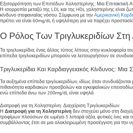
Εξισορρόπηση των Επιπέδων Χοληστερίνης: Μια Επιτακτική Αν
Η ισορροπία μεταξύ της LDL και της HDL χοληστερίνης είναι ζ
κίνδυνο στεφανιαίας νόσου. Σύμφωνα με την
Αμερικανική Καρδι
πρέπει να είναι 60mg/dL ή υψηλότερη για να παρέχει προστασί
Ο Ρόλος Των Τριγλυκεριδίων Στη 
Τα τριγλυκερίδια, ένας άλλος τύπος λίπους στην κυκλοφορία το
επίπεδα τριγλυκεριδίων μπορούν να λειτουργήσουν σε συνδυασ
Τριγλυκερίδια Και Καρδιαγγειακός Κίνδυνος: Μια
Τα αυξημένα επίπεδα τριγλυκεριδίων, ιδίως όταν συνδυάζοντα
πιθανότητα καρδιακών προσβολών και εγκεφαλικών επεισοδίων.
ενώ επίπεδα άνω των 200mg/dL είναι υψηλά.
Διατροφή για τη Χοληστερίνη: Διαχείριση Τριγλυκεριδίων
Η
Διατροφή για τη Χοληστερίνη
δεν στοχεύει μόνο στη διαχε
τροφίμων πλούσιων σε ωμέγα-3 λιπαρά οξέα, φυτικές ίνες και 
συμβάλλοντας έτσι σε μια ολοκληρωμένη προσέγγιση για την υγ