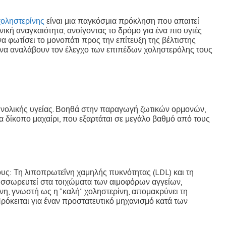
χοληστερίνης
είναι μια παγκόσμια πρόκληση που απαιτεί
κή αναγκαιότητα, ανοίγοντας το δρόμο για ένα πιο υγιές
 φωτίσει το μονοπάτι προς την επίτευξη της βέλτιστης
 να αναλάβουν τον έλεγχο των επιπέδων χοληστερόλης τους
συνολικής υγείας. Βοηθά στην παραγωγή ζωτικών ορμονών,
να δίκοπο μαχαίρι, που εξαρτάται σε μεγάλο βαθμό από τους
υς: Τη λιποπρωτεΐνη χαμηλής πυκνότητας (LDL) και τη
συσσωρευτεί στα τοιχώματα των αιμοφόρων αγγείων,
νη, γνωστή ως η “καλή” χοληστερίνη, απομακρύνει τη
ρόκειται για έναν προστατευτικό μηχανισμό κατά των