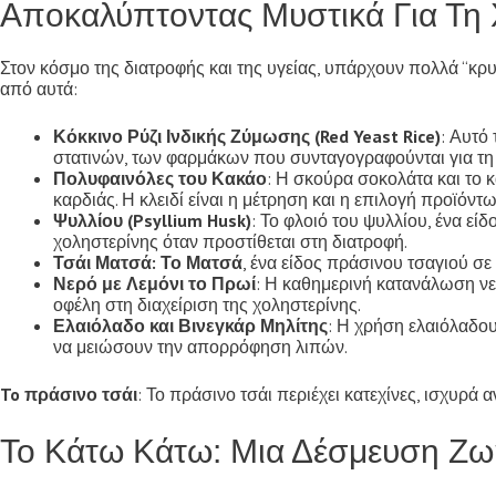
Αποκαλύπτοντας Μυστικά Για Τη
Στον κόσμο της διατροφής και της υγείας, υπάρχουν πολλά “κρ
από αυτά:
Κόκκινο Ρύζι Ινδικής Ζύμωσης (Red Yeast Rice)
: Αυτό 
στατινών, των φαρμάκων που συνταγογραφούνται για τη 
Πολυφαινόλες του Κακάο
: Η σκούρα σοκολάτα και το 
καρδιάς. Η κλειδί είναι η μέτρηση και η επιλογή προϊόντ
Ψυλλίου (Psyllium Husk)
: Το φλοιό του ψυλλίου, ένα εί
χοληστερίνης όταν προστίθεται στη διατροφή.
Τσάι Ματσά: Το Ματσά
, ένα είδος πράσινου τσαγιού σε
Νερό με Λεμόνι το Πρωί
: Η καθημερινή κατανάλωση νε
οφέλη στη διαχείριση της χοληστερίνης.
Ελαιόλαδο και Βινεγκάρ Μηλίτης
: Η χρήση ελαιόλαδου
να μειώσουν την απορρόφηση λιπών.
To πράσινο τσάι
: Το πράσινο τσάι περιέχει κατεχίνες, ισχυρά
Το Κάτω Κάτω: Μια Δέσμευση Ζωή