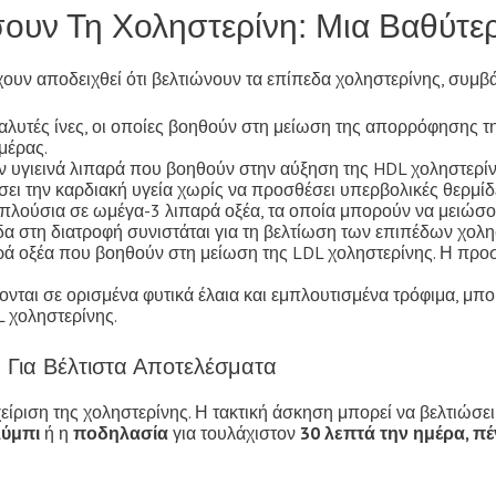
υν Τη Χοληστερίνη: Μια Βαθύτε
ουν αποδειχθεί ότι βελτιώνουν τα επίπεδα χοληστερίνης, συμβά
ιαλυτές ίνες, οι οποίες βοηθούν στη μείωση της απορρόφησης 
μέρας.
ν υγιεινά λιπαρά που βοηθούν στην αύξηση της HDL χοληστερίν
ι την καρδιακή υγεία χωρίς να προσθέσει υπερβολικές θερμίδ
 πλούσια σε ωμέγα-3 λιπαρά οξέα, τα οποία μπορούν να μειώσουν
στη διατροφή συνιστάται για τη βελτίωση των επιπέδων χολη
ά οξέα που βοηθούν στη μείωση της LDL χοληστερίνης. Η προσ
κονται σε ορισμένα φυτικά έλαια και εμπλουτισμένα τρόφιμα, μ
 χοληστερίνης.
 Για Βέλτιστα Αποτελέσματα
είριση της χοληστερίνης. Η τακτική άσκηση μπορεί να βελτιώσει
λύμπι
ή η
ποδηλασία
για τουλάχιστον
30 λεπτά την ημέρα, π