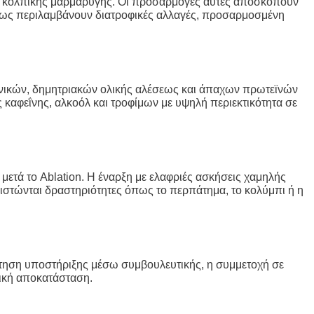
 της κολπικής μαρμαρυγής. Οι προσαρμογές αυτές αποσκοπούν
ήθως περιλαμβάνουν διατροφικές αλλαγές, προσαρμοσμένη
αχανικών, δημητριακών ολικής αλέσεως και άπαχων πρωτεϊνών
καφεΐνης, αλκοόλ και τροφίμων με υψηλή περιεκτικότητα σε
 μετά το Ablation. Η έναρξη με ελαφριές ασκήσεις χαμηλής
νιστώνται δραστηριότητες όπως το περπάτημα, το κολύμπι ή η
ήτηση υποστήριξης μέσω συμβουλευτικής, η συμμετοχή σε
χική αποκατάσταση.