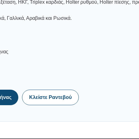
ξέταση, ΗΚΓ, Triplex καρδιάς, Holter ρυθμού, Holter πίεσης, π
κά, Γαλλικά, Αραβικά και Ρωσικά.
ήνας
θήνας
Κλείστε Ραντεβού