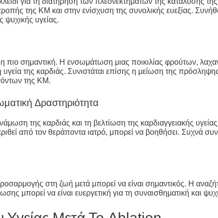
το κλειδί για τη διατήρηση των πλεονεκτημάτων της κατάλυσης
τροπής της ΚΜ και στην ενίσχυση της συνολικής ευεξίας. Συν
ς ψυχικής υγείας.
 ακόμη πιο σημαντική. Η ενσωμάτωση μιας ποικιλίας φρούτων, λ
γεία της καρδιάς. Συνιστάται επίσης η μείωση της πρόσληψης 
γόντων της ΚΜ.
ωματική Δραστηριότητα
νάμωση της καρδιάς και τη βελτίωση της καρδιαγγειακής υγείας
κριθεί από τον θεράποντα ιατρό, μπορεί να βοηθήσει. Συχνά συ
προσαρμογής στη ζωή μετά μπορεί να είναι σημαντικός. Η αναζ
ωσης μπορεί να είναι ευεργετική για τη συναισθηματική και ψυ
Υγείας Μετά Το Ablation