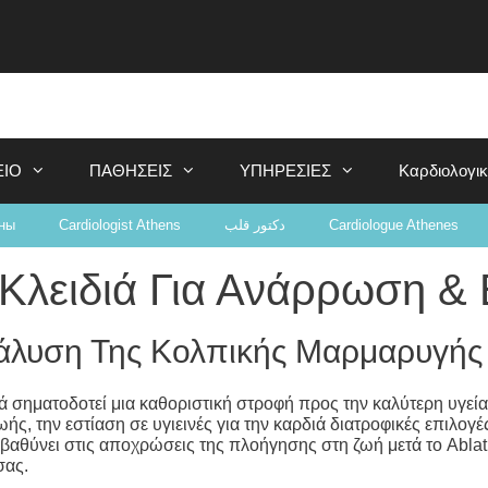
ΕΙΟ
ΠΑΘΗΣΕΙΣ
ΥΠΗΡΕΣΙΕΣ
Καρδιολογι
ны
Cardiologist Athens
دكتور قلب
Cardiologue Athenes
 Κλειδιά Για Ανάρρωση & 
άλυση Της Κολπικής Μαρμαρυγής
 σηματοδοτεί μια καθοριστική στροφή προς την καλύτερη υγεία τη
, την εστίαση σε υγιεινές για την καρδιά διατροφικές επιλογέ
εμβαθύνει στις αποχρώσεις της πλοήγησης στη ζωή μετά το Abla
σας.