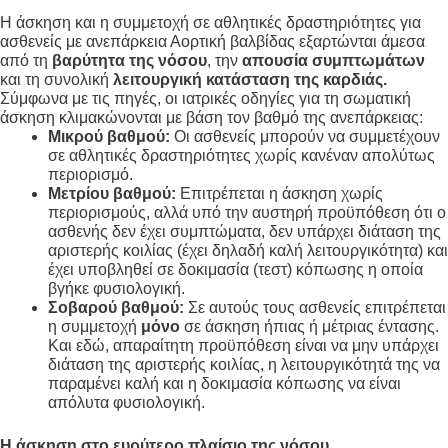
Η άσκηση και η συμμετοχή σε αθλητικές δραστηριότητες για
ασθενείς με ανεπάρκεια Αορτική βαλβίδας εξαρτώνται άμεσα
από τη
βαρύτητα της νόσου
, την
απουσία συμπτωμάτων
και τη συνολική
λειτουργική κατάσταση της καρδιάς
.
Σύμφωνα με τις πηγές, οι ιατρικές οδηγίες για τη σωματική
άσκηση κλιμακώνονται με βάση τον βαθμό της ανεπάρκειας:
Μικρού βαθμού:
Οι ασθενείς μπορούν να συμμετέχουν
σε αθλητικές δραστηριότητες χωρίς κανέναν απολύτως
περιορισμό
.
Μετρίου βαθμού:
Επιτρέπεται η άσκηση χωρίς
περιορισμούς, αλλά υπό την αυστηρή προϋπόθεση ότι ο
ασθενής δεν έχει συμπτώματα, δεν υπάρχει διάταση της
αριστερής κοιλίας (έχει δηλαδή καλή λειτουργικότητα) και
έχει υποβληθεί σε δοκιμασία (τεστ) κόπωσης η οποία
βγήκε φυσιολογική
.
Σοβαρού βαθμού:
Σε αυτούς τους ασθενείς επιτρέπεται
η συμμετοχή
μόνο
σε άσκηση ήπιας ή μέτριας έντασης
.
Και εδώ, απαραίτητη προϋπόθεση είναι να μην υπάρχει
διάταση της αριστερής κοιλίας, η λειτουργικότητά της να
παραμένει καλή και η δοκιμασία κόπωσης να είναι
απόλυτα φυσιολογική
.
Η άσκηση στο ευρύτερο πλαίσιο της νόσου