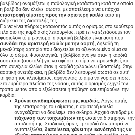
βαλβίδας) ονομάζεται η παθολογική κατάσταση κατά την οποία
η βαλβίδα δεν κλείνει σωστά, με αποτέλεσμα να υπάρχει
επιστροφή αίματος προς την αριστερή κοιλία
κατά τη
διάρκεια της διαστολής της
.
Για να γίνει πλήρως κατανοητός αυτός ο ορισμός στο ευρύτερο
πλαίσιο της καρδιακής λειτουργίας, πρέπει να εξετάσουμε τον
φυσιολογικό μηχανισμό: η αορτική βαλβίδα είναι αυτή που
συνδέει την αριστερή κοιλία με την αορτή
, δηλαδή τη
μεγαλύτερη αρτηρία που διοχετεύει το οξυγονωμένο αίμα σε
όλο το σώμα
. Φυσιολογικά, η βαλβίδα ανοίγει όταν η καρδιά
συσπάται (συστολή) για να αφήσει το αίμα να προωθηθεί, και
στη συνέχεια κλείνει όταν η καρδιά χαλαρώνει (διαστολή)
. Στην
αορτική ανεπάρκεια, η βαλβίδα δεν λειτουργεί σωστά σε αυτή
τη φάση του κλεισίματος, αφήνοντας το αίμα να γυρίσει πίσω
.
Στο ευρύτερο πλαίσιο της νόσου, αυτός ο ορισμός εξηγεί τον
τρόπο με τον οποίο εξελίσσεται η πάθηση και επιβαρύνει την
καρδιά:
Χρόνια αναδιαμόρφωση της καρδιάς:
Λόγω αυτής
της επιστροφής του αίματος, η αριστερή κοιλία
αναγκάζεται να δουλέψει πιο σκληρά. Αρχικά αντιδρά με
πάχυνση των τοιχωμάτων της
ώστε να διατηρήσει την
απόδοσή της
. Σταδιακά, όμως, η καρδιά δεν μπορεί να
ανταπεξέλθει,
διατείνεται, χάνει την ικανότητά της να