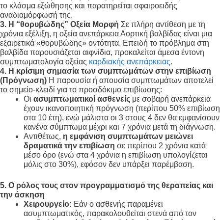
το κλάσμα εξώθησης και παρατηρείται σφαιροειδής
αναδιαμόρφωσή της.
3. Η “θορυβώδης” Οξεία Μορφή
Σε πλήρη αντίθεση με τη
χρόνια εξέλιξη, η οξεία ανεπάρκεια Αορτική βαλβίδας είναι μια
εξαιρετικά «θορυβώδης» οντότητα. Επειδή το πρόβλημα στη
βαλβίδα παρουσιάζεται αιφνίδια, προκαλείται άμεσα έντονη
συμπτωματολογία οξείας
καρδιακής ανεπάρκειας
.
4. Η κρίσιμη σημασία των συμπτωμάτων στην επιβίωση
(Πρόγνωση)
Η παρουσία ή απουσία συμπτωμάτων αποτελεί
το σημείο-κλειδί για το προσδόκιμο επιβίωσης:
Οι
ασυμπτωματικοί ασθενείς
με σοβαρή ανεπάρκεια
έχουν ικανοποιητική πρόγνωση (περίπου 50% επιβίωση
στα 10 έτη), ενώ μάλιστα οι 3 στους 4 δεν θα εμφανίσουν
κανένα σύμπτωμα μέχρι και 7 χρόνια μετά τη διάγνωση.
Αντιθέτως,
η εμφάνιση συμπτωμάτων μειώνει
δραματικά την επιβίωση
σε περίπου 2 χρόνια κατά
μέσο όρο (ενώ στα 4 χρόνια η επιβίωση υπολογίζεται
μόλις στο 30%), εφόσον δεν υπάρξει παρέμβαση.
5. Ο ρόλος τους στον προγραμματισμό της θεραπείας και
την άσκηση
Χειρουργείο:
Εάν ο ασθενής παραμένει
ασυμπτωματικός, παρακολουθείται στενά από τον