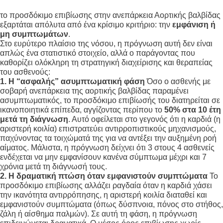
το προσδόκιμο επιβίωσης στην ανεπάρκεια Αορτικής βαλβίδας
εξαρτάται απόλυτα από ένα κρίσιμο κριτήριο: την
εμφάνιση ή
μη συμπτωμάτων
.
Στο ευρύτερο πλαίσιο της νόσου, η πρόγνωση αυτή δεν είναι
απλώς ένα στατιστικό στοιχείο, αλλά ο παράγοντας που
καθορίζει ολόκληρη τη στρατηγική διαχείρισης και θεραπείας
του ασθενούς:
1. Η “ασφαλής” ασυμπτωματική φάση
Όσο ο ασθενής με
σοβαρή ανεπάρκεια της αορτικής βαλβίδας παραμένει
ασυμπτωματικός, το προσδόκιμο επιβίωσής του διατηρείται σε
ικανοποιητικά επίπεδα, αγγίζοντας περίπου το
50% στα 10 έτη
μετά τη διάγνωση
. Αυτό οφείλεται στο γεγονός ότι η καρδιά (η
αριστερή κοιλία) επιστρατεύει αντιρροπιστικούς μηχανισμούς,
παχύνοντας τα τοιχώματά της για να αντέξει την αυξημένη ροή
αίματος
. Μάλιστα, η πρόγνωση δείχνει ότι 3 στους 4 ασθενείς
ενδέχεται να μην εμφανίσουν κανένα σύμπτωμα μέχρι και 7
χρόνια μετά τη διάγνωσή τους
.
2. Η δραματική πτώση όταν εμφανιστούν συμπτώματα
Το
προσδόκιμο επιβίωσης αλλάζει ραγδαία όταν η καρδιά χάσει
την ικανότητα αντιρρόπησης, η αριστερή κοιλία διαταθεί και
εμφανιστούν συμπτώματα (όπως δύσπνοια, πόνος στο στήθος,
ζάλη ή αίσθημα παλμών)
. Σε αυτή τη φάση, η πρόγνωση