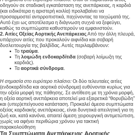
οδηγούν σε σταδιακή εγκατάσταση της ανεπάρκειας, η καρδιά
(και ειδικότερα η αριστερή κοιλία) προλαβαίνει να
προσαρμοστεί αντιρροπιστικά, παχύνοντας τα τοιχώματά της
.
Αυτό έχει ως αποτέλεσμα η διάγνωση συχνά να ξεφεύγει,
καθώς τα συμπτώματα καθυστερούν να εμφανιστούν
.
2. Αιτίες Οξείας Αορτικής Ανεπάρκειας
Από την άλλη πλευρά,
υπάρχουν αιτίες που προκαλούν αιφνίδια και σοβαρή
δυσλειτουργία της βαλβίδας. Αυτές περιλαμβάνουν:
Το
τραύμα
.
Τη
λοιμώδη ενδοκαρδίτιδα
(σοβαρή λοίμωξη της
καρδιάς)
.
Τα
αορτικά σύνδρομα
.
Η σημασία στο ευρύτερο πλαίσιο:
Οι δύο τελευταίες αιτίες
(ενδοκαρδίτιδα και αορτικά σύνδρομα) ευθύνονται κυρίως για
την οξεία μορφή της πάθησης
. Σε αντίθεση με τη χρόνια μορφή,
η οξεία αορτική ανεπάρκεια αποτελεί μια εξαιρετικά “θορυβώδη”
και (υπερ)επείγουσα κατάσταση
. Προκαλεί άμεσα συμπτώματα
οξείας καρδιακής ανεπάρκειας, είναι δυνητικά απειλητική για τη
ζωή και, κατά κανόνα, απαιτεί άμεση χειρουργική αντιμετώπιση,
χωρίς να αφήνει περιθώρια χρόνου για τακτική
παρακολούθηση
Τα Συμπτώματα
Ανεπάρκειας Αορτικής