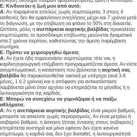
άσκηση, αίσθημα παλμών (φτερουγίσματα), ζάλη ή λιποθυμία
.
Ε: Κινδυνεύει η ζωή μου από αυτό;
Α:
Αν παραμένετε εντελώς χωρίς συμπτώματα, 3 στους 4
ασθενείς δεν θα εμφανίσουν ενοχλήσεις μέχρι και 7 χρόνια μετά
τη διάγνωση, με την επιβίωση να φτάνει το 50% στη δεκαετία
.
Ωστόσο, μόλις η
ανεπάρκεια αορτικής βαλβίδας
προκαλέσει
συμπτώματα, το προσδόκιμο επιβίωσης μειώνεται δραματικά
στα 2 χρόνια περίπου, καθιστώντας την άμεση παρέμβαση
σωτήρια
.
Ε: Πρέπει να χειρουργηθώ άμεσα;
Α:
Αν έχετε ήδη παρουσιάσει συμπτώματα, τότε ναι, η
καρδιοχειρουργική επέμβαση προγραμματίζεται άμεσα
. Αν είστε
ασυμπτωματικοί, η κατάσταση που βρίσκεται η
αορτική σας
βαλβίδα
θα παρακολουθείται τακτικά με υπέρηχο (ανά 3-6
μήνες, 1 ή 2 χρόνια) και η απόφαση για αντικατάσταση
λαμβάνεται μόνο όταν αρχίσει να επηρεάζεται το μέγεθος ή η
λειτουργικότητα της καρδιάς
.
Ε: Μπορώ να συνεχίσω να γυμνάζομαι ή να παίζω
αθλήματα;
Α:
Αν η
ανεπάρκεια αορτικής βαλβίδας
είναι μικρού βαθμού,
μπορείτε να ασκείστε χωρίς περιορισμούς
. Αν είναι μετρίου ή
σοβαρού βαθμού, η άσκηση (ήπιας έντασης στους σοβαρούς)
επιτρέπεται αυστηρά και μόνο εφόσον δεν έχετε κανένα
σύμπτωμα, η καρδιά σας δεν έχει διαταθεί, η λειτουργικότητά