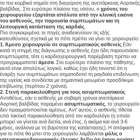
το πιο κομβικό σημείο στη διαχείριση της ανεπάρκειας Αορτικής
βαλβίδας. Στο ευρύτερο πλαίσιο της νόσου, ο
χρόνος του
χειρουργείου εξαρτάται απόλυτα από την κλινική εικόνα
του ασθενούς, την παρουσία συμπτωμάτων και τη
λειτουργική κατάσταση της καρδιάς
.
Πιο συγκεκριμένα, οι πηγές αναδεικνύουν τις εξής
κατευθύνσεις σχετικά με το πότε πρέπει να γίνει το χειρουργείο:
1. Άμεσο χειρουργείο σε συμπτωματικούς ασθενείς
Εάν
κατά τη στιγμή της διάγνωσης ο ασθενής έχει ήδη παρουσιάσει
συμπτώματα, τότε η καρδιοχειρουργική παρέμβαση πρέπει να
προγραμματιστεί
άμεσα
. Στο ευρύτερο πλαίσιο της πάθησης,
αυτό είναι απολύτως λογικό, καθώς έχει ήδη τονιστεί ότι η
έναρξη των συμπτωμάτων σηματοδοτεί τη ραγδαία επιδείνωση
της υγείας και συνδέεται με σημαντικά μειωμένο προσδόκιμο
επιβίωσης (περίπου 2 χρόνια)
.
2. Στενή παρακολούθηση για τους ασυμπτωματικούς
Αντιθέτως, εάν ο ασθενής με σοβαρή χρόνια ανεπάρκεια
Αορτική βαλβίδας παραμένει
ασυμπτωματικός
, το χειρουργείο
δεν πραγματοποιείται αμέσως
. Αντ’ αυτού, ο ασθενής τίθεται
υπό τακτική παρακολούθηση από τον καρδιολόγο (η οποία
μπορεί να γίνεται ανά διετία, ανά έτος, ή ακόμα και ανά 3-6
μήνες, ανάλογα με τη βαρύτητα της κατάστασης)
. Η απόφαση
για το πότε θα μπει στο χειρουργείο λαμβάνεται
μόλις ο
υπερηχοκαρδιογραφικός έλεγχος δείξει ότι έχουν αρχίσει