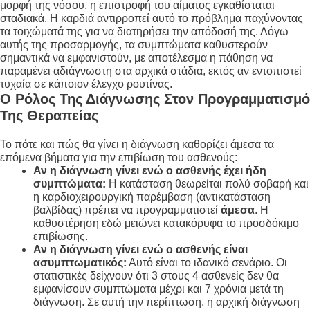
μορφή της νόσου, η επιστροφή του αίματος εγκαθίσταται
σταδιακά. Η καρδιά αντιρροπεί αυτό το πρόβλημα παχύνοντας
τα τοιχώματά της για να διατηρήσει την απόδοσή της. Λόγω
αυτής της προσαρμογής, τα συμπτώματα καθυστερούν
σημαντικά να εμφανιστούν, με αποτέλεσμα η πάθηση να
παραμένει αδιάγνωστη στα αρχικά στάδια, εκτός αν εντοπιστεί
τυχαία σε κάποιον έλεγχο ρουτίνας.
Ο Ρόλος Της Διάγνωσης Στον Προγραμματισμό
Της Θεραπείας
Το πότε και πώς θα γίνει η διάγνωση καθορίζει άμεσα τα
επόμενα βήματα για την επιβίωση του ασθενούς:
Αν η διάγνωση γίνει ενώ ο ασθενής έχει ήδη
συμπτώματα:
Η κατάσταση θεωρείται πολύ σοβαρή και
η καρδιοχειρουργική παρέμβαση (αντικατάσταση
βαλβίδας) πρέπει να προγραμματιστεί
άμεσα
. Η
καθυστέρηση εδώ μειώνει κατακόρυφα το προσδόκιμο
επιβίωσης.
Αν η διάγνωση γίνει ενώ ο ασθενής είναι
ασυμπτωματικός:
Αυτό είναι το ιδανικό σενάριο. Οι
στατιστικές δείχνουν ότι 3 στους 4 ασθενείς δεν θα
εμφανίσουν συμπτώματα μέχρι και 7 χρόνια μετά τη
διάγνωση. Σε αυτή την περίπτωση, η αρχική διάγνωση