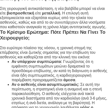
Στη χειρουργική αντικατάσταση, η νέα βαλβίδα μπορεί να είναι
είτε
βιοπροσθετική
είτε
μεταλλική
. Η επιλογή αυτή
εξατομικεύεται και εξαρτάται κυρίως από την ηλικία του
ασθενούς, καθώς και από το αν συνυπάρχουν άλλα νοσήματα
που καθιστούν αναγκαία τη χρόνια λήψη αντιπηκτικής αγωγής
.
Το Κρίσιμο Ερώτημα: Πότε Πρέπει Να Γίνει Το
Χειρουργείο;
Στο ευρύτερο πλαίσιο της νόσου, η χρονική στιγμή της
επέμβασης είναι ζωτικής σημασίας για την επιβίωση του
ασθενούς και καθορίζεται από την κλινική του εικόνα:
Αν υπάρχουν συμπτώματα:
Γνωρίζοντας ότι η
εμφάνιση συμπτωμάτων μειώνει δραματικά το
προσδόκιμο επιβίωσης, αν κατά τη διάγνωση ο ασθενής
είναι ήδη συμπτωματικός, η καρδιοχειρουργική
παρέμβαση προγραμματίζεται
άμεσα
.
Αν ο ασθενής είναι ασυμπτωματικός:
Σε αυτή την
περίπτωση, η στρατηγική είναι η αναμονή και η στενή
παρακολούθηση. Ο ασθενής ελέγχεται ανά τακτά
χρονικά διαστήματα από τον καρδιολόγο (ανά 3-6 μήνες,
ετησίως ή ανά διετία, ανάλογα με τη βαρύτητα)
. Η
απόφαση για το χειρουργείο λαμβάνεται
μόλις ο