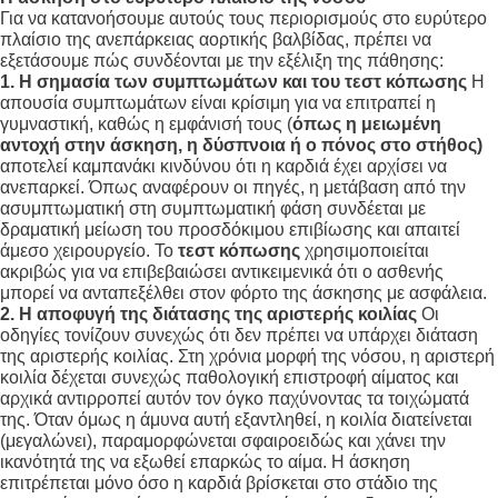
Για να κατανοήσουμε αυτούς τους περιορισμούς στο ευρύτερο
πλαίσιο της ανεπάρκειας αορτικής βαλβίδας, πρέπει να
εξετάσουμε πώς συνδέονται με την εξέλιξη της πάθησης:
1. Η σημασία των συμπτωμάτων και του τεστ κόπωσης
Η
απουσία συμπτωμάτων είναι κρίσιμη για να επιτραπεί η
γυμναστική, καθώς η εμφάνισή τους (
όπως η μειωμένη
αντοχή στην άσκηση, η δύσπνοια ή ο πόνος στο στήθος)
αποτελεί καμπανάκι κινδύνου ότι η καρδιά έχει αρχίσει να
ανεπαρκεί
. Όπως αναφέρουν οι πηγές, η μετάβαση από την
ασυμπτωματική στη συμπτωματική φάση συνδέεται με
δραματική μείωση του προσδόκιμου επιβίωσης και απαιτεί
άμεσο χειρουργείο
. Το
τεστ κόπωσης
χρησιμοποιείται
ακριβώς για να επιβεβαιώσει αντικειμενικά ότι ο ασθενής
μπορεί να ανταπεξέλθει στον φόρτο της άσκησης με ασφάλεια
.
2. Η αποφυγή της διάτασης της αριστερής κοιλίας
Οι
οδηγίες τονίζουν συνεχώς ότι δεν πρέπει να υπάρχει διάταση
της αριστερής κοιλίας
. Στη χρόνια μορφή της νόσου, η αριστερή
κοιλία δέχεται συνεχώς παθολογική επιστροφή αίματος και
αρχικά αντιρροπεί αυτόν τον όγκο παχύνοντας τα τοιχώματά
της
. Όταν όμως η άμυνα αυτή εξαντληθεί, η κοιλία διατείνεται
(μεγαλώνει), παραμορφώνεται σφαιροειδώς και χάνει την
ικανότητά της να εξωθεί επαρκώς το αίμα
. Η άσκηση
επιτρέπεται μόνο όσο η καρδιά βρίσκεται στο στάδιο της