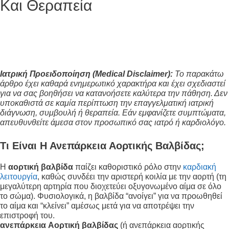
Και Θεραπεία
Ιατρική Προειδοποίηση (Medical Disclaimer):
Το παρακάτω
άρθρο έχει καθαρά ενημερωτικό χαρακτήρα και έχει σχεδιαστεί
για να σας βοηθήσει να κατανοήσετε καλύτερα την πάθηση. Δεν
υποκαθιστά σε καμία περίπτωση την επαγγελματική ιατρική
διάγνωση, συμβουλή ή θεραπεία. Εάν εμφανίζετε συμπτώματα,
απευθυνθείτε άμεσα στον προσωπικό σας ιατρό ή καρδιολόγο.
Τι Είναι Η Ανεπάρκεια Αορτικής Βαλβίδας;
Η
αορτική βαλβίδα
παίζει καθοριστικό ρόλο στην
καρδιακή
λειτουργία
, καθώς συνδέει την αριστερή κοιλία με την αορτή (τη
μεγαλύτερη αρτηρία που διοχετεύει οξυγονωμένο αίμα σε όλο
το σώμα)
. Φυσιολογικά, η βαλβίδα “ανοίγει” για να προωθηθεί
το αίμα και “κλείνει” αμέσως μετά για να αποτρέψει την
επιστροφή του
.
ανεπάρκεια
Αορτική βαλβίδας
(ή ανεπάρκεια αορτικής