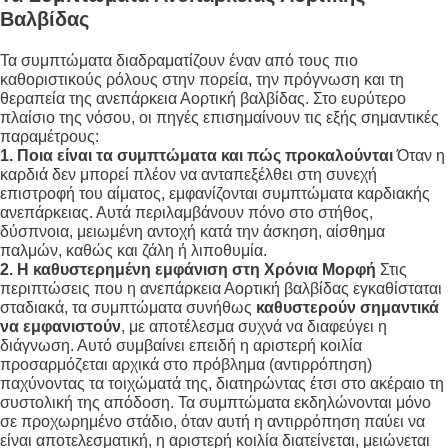
Βαλβίδας
Τα συμπτώματα διαδραματίζουν έναν από τους πιο
καθοριστικούς ρόλους στην πορεία, την πρόγνωση και τη
θεραπεία της ανεπάρκεια Αορτική βαλβίδας. Στο ευρύτερο
πλαίσιο της νόσου, οι πηγές επισημαίνουν τις εξής σημαντικές
παραμέτρους:
1. Ποια είναι τα συμπτώματα και πώς προκαλούνται
Όταν η
καρδιά δεν μπορεί πλέον να ανταπεξέλθει στη συνεχή
επιστροφή του αίματος, εμφανίζονται συμπτώματα καρδιακής
ανεπάρκειας. Αυτά περιλαμβάνουν πόνο στο στήθος,
δύσπνοια, μειωμένη αντοχή κατά την άσκηση, αίσθημα
παλμών, καθώς και ζάλη ή λιποθυμία.
2. Η καθυστερημένη εμφάνιση στη Χρόνια Μορφή
Στις
περιπτώσεις που η ανεπάρκεια Αορτική βαλβίδας εγκαθίσταται
σταδιακά, τα συμπτώματα συνήθως
καθυστερούν σημαντικά
να εμφανιστούν
, με αποτέλεσμα συχνά να διαφεύγει η
διάγνωση. Αυτό συμβαίνει επειδή η αριστερή κοιλία
προσαρμόζεται αρχικά στο πρόβλημα (αντιρρόπηση)
παχύνοντας τα τοιχώματά της, διατηρώντας έτσι στο ακέραιο τη
συστολική της απόδοση. Τα συμπτώματα εκδηλώνονται μόνο
σε προχωρημένο στάδιο, όταν αυτή η αντιρρόπηση παύει να
είναι αποτελεσματική, η αριστερή κοιλία διατείνεται, μειώνεται