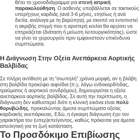
θέτει το χρονοδιάγραμμα για
στενή ιατρική
παρακολούθηση
. Ο ασθενής υποβάλλεται σε τακτικούς
υπερήχους καρδιάς (ανά 3-6 μήνες, ετησίως ή ανά
διετία, ανάλογα με τη βαρύτητα), με σκοπό να εντοπιστεί
η ακριβής στιγμή που η αριστερή κοιλία θα αρχίσει να
επηρεάζεται (διάταση ή μείωση λειτουργικότητας), ώστε
να γίνει το χειρουργείο πριν εμφανιστούν επικίνδυνα
συμπτώματα.
Η Διάγνωση Στην Οξεία Ανεπάρκεια Αορτικής
Βαλβίδας
Σε πλήρη αντίθεση με τη “σιωπηλή” χρόνια μορφή, αν η βλάβη
στη βαλβίδα προκύψει αιφνίδια (π.χ. λόγω ενδοκαρδίτιδας,
τραύματος ή αορτικού συνδρόμου), δημιουργείται η οξεία
ανεπάρκεια αορτικής βαλβίδας. Σε αυτή την περίπτωση, η
διάγνωση δεν καθυστερεί διότι η κλινική εικόνα είναι
πολύ
θορυβώδης
, προκαλώντας άμεσα συμπτώματα οξείας
καρδιακής ανεπάρκειας. Εδώ, η έγκαιρη διάγνωση έχει τον
χαρακτήρα του (υπερ)επείγοντος, καθώς πρόκειται για άμεσα
απειλητική για τη ζωή κατάσταση.
Το Προσδόκιμο Επιβίωσης