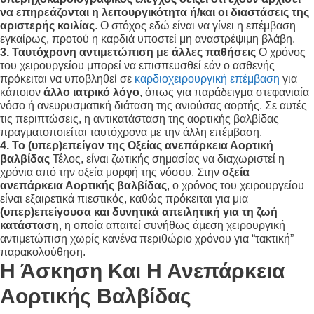
να επηρεάζονται η λειτουργικότητα ή/και οι διαστάσεις της
αριστερής κοιλίας
. Ο στόχος εδώ είναι να γίνει η επέμβαση
εγκαίρως, προτού η καρδιά υποστεί μη αναστρέψιμη βλάβη.
3. Ταυτόχρονη αντιμετώπιση με άλλες παθήσεις
Ο χρόνος
του χειρουργείου μπορεί να επισπευσθεί εάν ο ασθενής
πρόκειται να υποβληθεί σε
καρδιοχειρουργική επέμβαση
για
κάποιον
άλλο ιατρικό λόγο
, όπως για παράδειγμα στεφανιαία
νόσο ή ανευρυσματική διάταση της ανιούσας αορτής
. Σε αυτές
τις περιπτώσεις, η αντικατάσταση της αορτικής βαλβίδας
πραγματοποιείται ταυτόχρονα με την άλλη επέμβαση
.
4. Το (υπερ)επείγον της Οξείας ανεπάρκεια Αορτική
βαλβίδας
Τέλος, είναι ζωτικής σημασίας να διαχωριστεί η
χρόνια από την οξεία μορφή της νόσου
. Στην
οξεία
ανεπάρκεια Αορτικής βαλβίδας
, ο χρόνος του χειρουργείου
είναι εξαιρετικά πιεστικός, καθώς πρόκειται για μια
(υπερ)επείγουσα και δυνητικά απειλητική για τη ζωή
κατάσταση
, η οποία απαιτεί συνήθως άμεση χειρουργική
αντιμετώπιση χωρίς κανένα περιθώριο χρόνου για “τακτική”
παρακολούθηση
.
Η Άσκηση
Και Η Ανεπάρκεια
Αορτικής Βαλβίδας