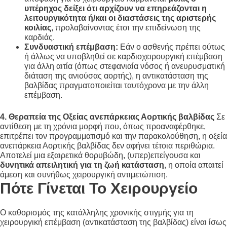
υπέρηχος δείξει ότι αρχίζουν να επηρεάζονται η
λειτουργικότητα ή/και οι διαστάσεις της αριστερής
κοιλίας
, προλαβαίνοντας έτσι την επιδείνωση της
καρδιάς
.
Συνδυαστική επέμβαση:
Εάν ο ασθενής πρέπει ούτως
ή άλλως να υποβληθεί σε καρδιοχειρουργική επέμβαση
για άλλη αιτία (όπως στεφανιαία νόσος ή ανευρυσματική
διάταση της ανιούσας αορτής), η αντικατάσταση της
βαλβίδας πραγματοποιείται ταυτόχρονα με την άλλη
επέμβαση
.
4. Θεραπεία της Οξείας
ανεπάρκειας Αορτικής βαλβίδας
Σε
αντίθεση με τη χρόνια μορφή που, όπως προαναφέρθηκε,
επιτρέπει τον προγραμματισμό και την παρακολούθηση, η οξεία
ανεπάρκεια Αορτικής βαλβίδας δεν αφήνει τέτοια περιθώρια.
Αποτελεί μια εξαιρετικά θορυβώδη, (υπερ)επείγουσα και
δυνητικά απειλητική για τη ζωή κατάσταση
, η οποία απαιτεί
άμεση και συνήθως χειρουργική αντιμετώπιση
.
Πότε Γίνεται Το Χειρουργείο
Ο καθορισμός της κατάλληλης χρονικής στιγμής για τη
χειρουργική επέμβαση (αντικατάσταση της βαλβίδας) είναι ίσως