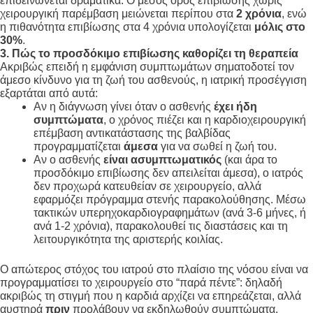
επιδεινώνεται δραματικά
. Ο μέσος όρος επιβίωσης χωρίς
χειρουργική παρέμβαση μειώνεται περίπου στα
2 χρόνια
, ενώ
η πιθανότητα επιβίωσης στα 4 χρόνια υπολογίζεται
μόλις στο
30%
.
3. Πώς το προσδόκιμο επιβίωσης καθορίζει τη θεραπεία
Ακριβώς επειδή η εμφάνιση συμπτωμάτων σηματοδοτεί τον
άμεσο κίνδυνο για τη ζωή του ασθενούς, η ιατρική προσέγγιση
εξαρτάται από αυτά:
Αν η διάγνωση γίνει όταν ο ασθενής
έχει ήδη
συμπτώματα
, ο χρόνος πιέζει και η καρδιοχειρουργική
επέμβαση αντικατάστασης της βαλβίδας
προγραμματίζεται
άμεσα
για να σωθεί η ζωή του
.
Αν ο ασθενής
είναι ασυμπτωματικός
(και άρα το
προσδόκιμο επιβίωσης δεν απειλείται άμεσα), ο ιατρός
δεν προχωρά κατευθείαν σε χειρουργείο, αλλά
εφαρμόζει πρόγραμμα στενής παρακολούθησης
. Μέσω
τακτικών υπερηχοκαρδιογραφημάτων (ανά 3-6 μήνες, ή
ανά 1-2 χρόνια), παρακολουθεί τις διαστάσεις και τη
λειτουργικότητα της αριστερής κοιλίας
.
Ο απώτερος στόχος του ιατρού στο πλαίσιο της νόσου είναι να
προγραμματίσει το χειρουργείο στο “παρά πέντε”: δηλαδή
ακριβώς τη στιγμή που η καρδιά αρχίζει να επηρεάζεται, αλλά
αυστηρά
πριν
προλάβουν να εκδηλωθούν συμπτώματα,