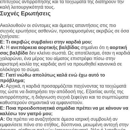
επιτυχούς αντιρρόπησης και τα τοιχώματά της διατηρούν την
καλή λειτουργικότητά τους.
Συχνές Ερωτήσεις
Ακολουθούν οι σύντομες και άμεσες απαντήσεις στις πιο
συχνές ερωτήσεις ασθενών, προσαρμοσμένες ακριβώς σε όσα
ζητήσατε:
Ε: Τι ακριβώς συμβαίνει στην καρδιά μου;
Α:
Η
ανεπάρκεια αορτικής βαλβίδας
σημαίνει ότι η
αορτική
σας βαλβίδα
δεν κλείνει σωστά
. Ως αποτέλεσμα, όταν η καρδιά
χαλαρώνει, ένα μέρος του αίματος επιστρέφει πίσω στην
αριστερή κοιλία της καρδιάς αντί να προωθηθεί κανονικά σε
ολόκληρο το σώμα
.
Ε: Γιατί νιώθω απολύτως καλά ενώ έχω αυτό το
πρόβλημα;
Α:
Αρχικά, η καρδιά προσαρμόζεται παχύνοντας τα τοιχώματά
της ώστε να διατηρήσει την απόδοσή της
. Εξαιτίας αυτής της
αντιρρόπησης, η διάγνωση συχνά ξεφεύγει και τα συμπτώματα
καθυστερούν σημαντικά να εμφανιστούν
.
Ε: Ποια προειδοποιητικά σημάδια πρέπει να με κάνουν να
καλέσω τον γιατρό μου;
Α:
Θα πρέπει να αναζητήσετε άμεσα ιατρική συμβουλή αν
εμφανίσετε πόνο στο στήθος, δύσπνοια, μειωμένη αντοχή στην