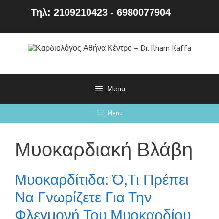
Τηλ: 2109210423 - 6980077904
Menu
Menu
Μυοκαρδιακή Βλάβη
Μυοκαρδίτιδα: Ό,τι Πρέπει
Να Γνωρίζετε Για Την
Φλεγμονή Του Μυοκαρδίου