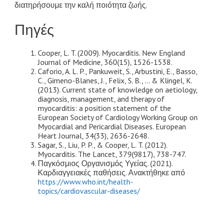
διατηρήσουμε την καλή ποιότητα ζωής.
Πηγές
Cooper, L. T. (2009). Myocarditis. New England
Journal of Medicine, 360(15), 1526-1538.
Caforio, A. L. P., Pankuweit, S., Arbustini, E., Basso,
C., Gimeno-Blanes, J., Felix, S. B., … & Klingel, K.
(2013). Current state of knowledge on aetiology,
diagnosis, management, and therapy of
myocarditis: a position statement of the
European Society of Cardiology Working Group on
Myocardial and Pericardial Diseases. European
Heart Journal, 34(33), 2636-2648.
Sagar, S., Liu, P. P., & Cooper, L. T. (2012).
Myocarditis. The Lancet, 379(9817), 738-747.
Παγκόσμιος Οργανισμός Υγείας. (2021).
Καρδιαγγειακές παθήσεις. Ανακτήθηκε από
https://www.who.int/health-
topics/cardiovascular-diseases/