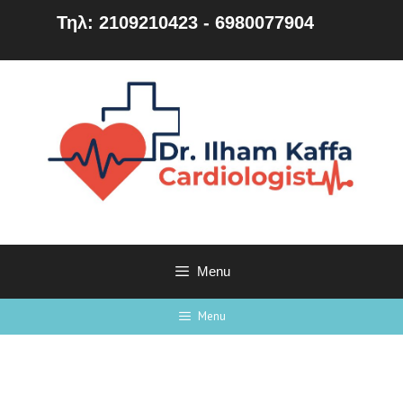
Τηλ: 2109210423 - 6980077904
Menu
Menu